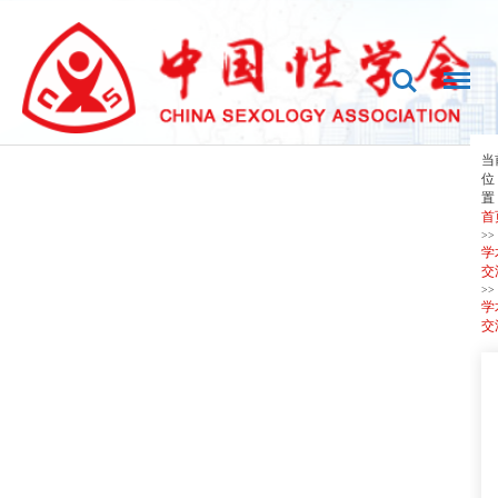
当
位
置
首
>>
学
交
>>
学
交