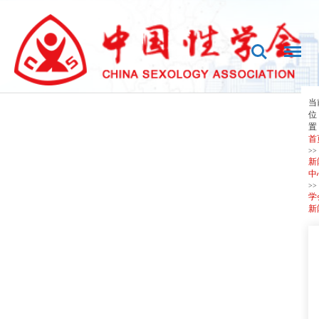
当
位
置
首
>>
新
中
>>
学
新